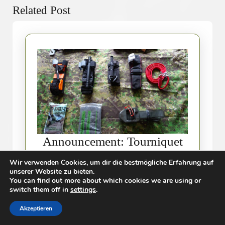
Related Post
post:
Announcement: Tourniquet
Announcement:
Tuesday
Wir verwenden Cookies, um dir die bestmögliche Erfahrung auf
Tourniquet
unserer Website zu bieten.
You can find out more about which cookies we are using or
21.
Pine
21. Mai 2019
Pine Survey
0
|
|
Tuesday
switch them off in
settings
.
Mai
Survey
Comment
16:30
|
2019
Akzeptieren
Starting next Tuesday, and from then onwards