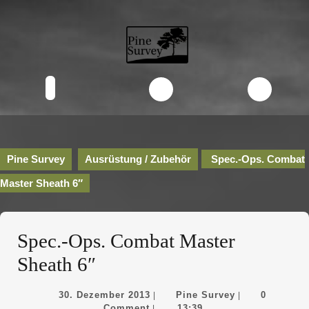
Skip
to
content
Skip
to
content
Open
Button
Pine Survey
Ausrüstung / Zubehör
Spec.-Ops. Combat
Master Sheath 6″
Spec.-Ops. Combat Master
Sheath 6″
30.
Pine
30. Dezember 2013
Pine Survey
0
|
|
Dezember
Survey
Comment
13:39
|