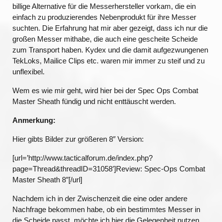
billige Alternative für die Messerhersteller vorkam, die ein
einfach zu produzierendes Nebenprodukt für ihre Messer
suchten. Die Erfahrung hat mir aber gezeigt, dass ich nur die
großen Messer mithabe, die auch eine gescheite Scheide
zum Transport haben. Kydex und die damit aufgezwungenen
TekLoks, Mailice Clips etc. waren mir immer zu steif und zu
unflexibel.
Wem es wie mir geht, wird hier bei der Spec Ops Combat
Master Sheath fündig und nicht enttäuscht werden.
Anmerkung:
Hier gibts Bilder zur größeren 8″ Version:
[url=’http://www.tacticalforum.de/index.php?
page=Thread&threadID=31058′]Review: Spec-Ops Combat
Master Sheath 8″[/url]
Nachdem ich in der Zwischenzeit die eine oder andere
Nachfrage bekommen habe, ob ein bestimmtes Messer in
die Scheide passt, möchte ich hier die Gelegenheit nutzen