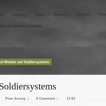
ut
Contact
News
Review
DSGVO
Pin
ative Commons License
el Winkler auf Soldiersystems
 Soldiersystems
Pine
Pine Survey
0 Comment
17:53
|
|
bruar
Survey