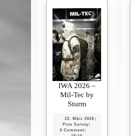
IWA 2026 –
Mil-Tec by
IWA
Sturm
2026
22.
22. März 2026
|
–
Pine
März
Pine Survey
|
Mil-
Survey
2026
0 Comment
|
18:10