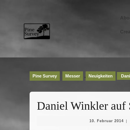
Skip
to
content
Abo
Skip
to
Cre
content
Pine Survey
Messer
,
Neuigkeiten
Dani
Daniel Winkler auf
10.
10. Februar 2014
|
Fe