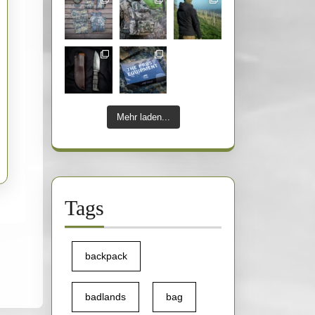
Mehr laden...
Tags
backpack
badlands
bag