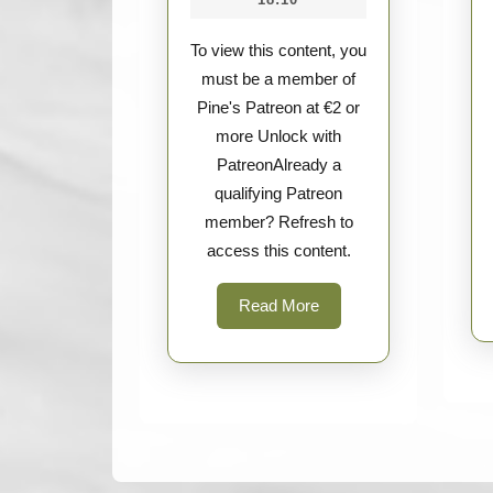
Tec
by
To view this content, you
Sturm
must be a member of
Pine's Patreon at €2 or
more Unlock with
PatreonAlready a
qualifying Patreon
member? Refresh to
access this content.
Read
Read More
More