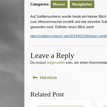
20
Categories:
Messer
Neuigkeiten
Auf Soldiersystems wurde heute ein kleiner Blic
zum Messermacher erzählt und wie einzelne Sold
geworden sind. Definitiv einen Blick wert!
http://soldiersystems.net/2014/02/10/history-wink
Leave a Reply
Du musst
angemeldet
sein, um einen Kommenta
Beitragsnavigation
PREVIOUS
Previous
Related Post
post: