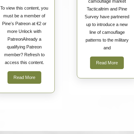
camouflage market
Helikon-
To view this content, you
Tacticaltrim and Pine
Tex
must be a member of
Survey have partnered
Pine's Patreon at €2 or
up to introduce a new
more Unlock with
line of camouflage
PatreonAlready a
patterns to the military
qualifying Patreon
and
member? Refresh to
access this content.
Read
Read More
More
Read
Read More
More