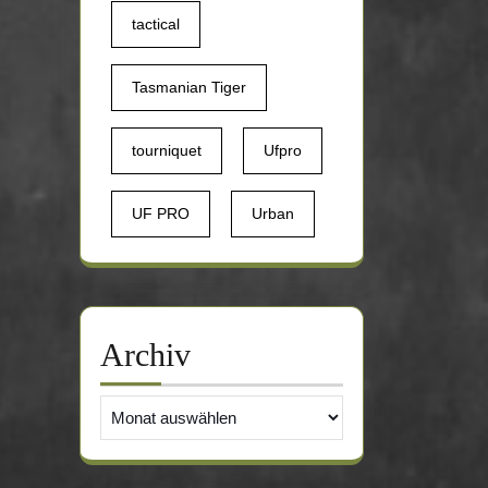
tactical
Tasmanian Tiger
tourniquet
Ufpro
UF PRO
Urban
Archiv
Archiv