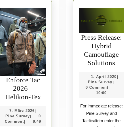
Press Release:
Hybrid
Camouflage
Pres
Solutions
Rele
1.
1. April 2020
|
Hyb
Enforce Tac
Pine
April
Pine Survey
|
Cam
2026 –
Survey
2020
0 Comment
|
10:00
Enforce
Sol
Helikon-Tex
Tac
For immediate release:
7.
7. März 2026
|
2026
Pine Survey and
Pine
März
Pine Survey
0
|
–
Tacticaltrim enter the
Survey
2026
Comment
9:49
|