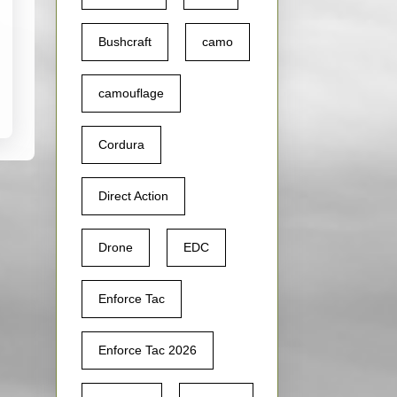
Bushcraft
camo
camouflage
Cordura
Direct Action
Drone
EDC
Enforce Tac
Enforce Tac 2026