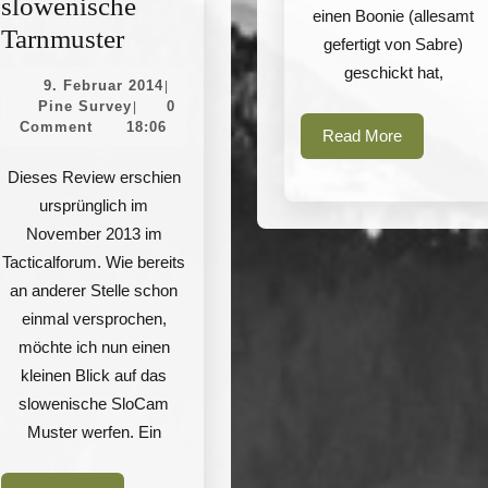
slowenische
einen Boonie (allesamt
SloCam
Tarnmuster
gefertigt von Sabre)
–
geschickt hat,
9.
9. Februar 2014
|
das
Pine
Februar
Pine Survey
0
|
Survey
2014
Comment
18:06
slowenische
Read
Read More
More
Tarnmuster
Dieses Review erschien
ursprünglich im
November 2013 im
Tacticalforum. Wie bereits
an anderer Stelle schon
einmal versprochen,
möchte ich nun einen
kleinen Blick auf das
slowenische SloCam
Muster werfen. Ein