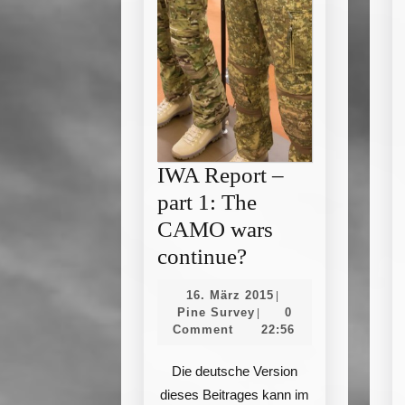
IWA Report –
part 1: The
CAMO wars
IWA
continue?
Report
16.
16. März 2015
|
–
Pine
März
Pine Survey
0
|
Survey
2015
Comment
22:56
part
1:
Die deutsche Version
The
dieses Beitrages kann im