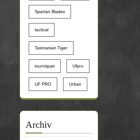
Spartan Blades
tactical
Tasmanian Tiger
tourniquet
Ufpro
UF PRO
Urban
Archiv
Archiv