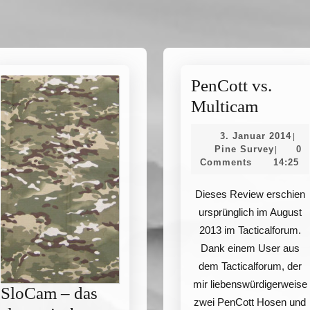
PenCott vs.
PenCot
Multicam
vs.
3.
3. Januar 2014
|
Multic
Pine
Jan
Pine Survey
0
|
Survey
201
Comments
14:25
Dieses Review erschien
ursprünglich im August
2013 im Tacticalforum.
Dank einem User aus
dem Tacticalforum, der
mir liebenswürdigerweise
SloCam – das
zwei PenCott Hosen und