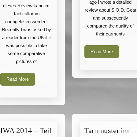
ago I wrote a detailed
patterns
dieses Review kann im
review about S.O.D. Gear
in
Tacticalforum
and subsequently
winter
nachgelesen werden.
compared the quality of
Recently I was asked by
time
their garments
a reader from the UK if it
was possible to take
Read
Read More
some comparative
More
pictures of
Read
Read More
More
IWA 2014 – Teil
Tarnmuster im