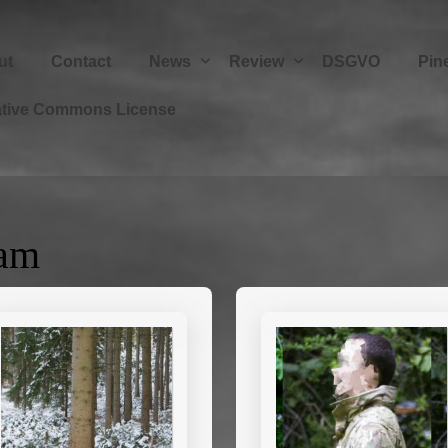
ut
Contact
News
Review
DSGVO
Pin
ative Commons License
cam