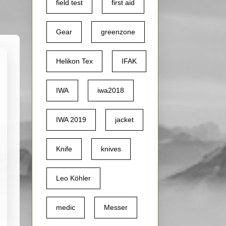
field test
first aid
Gear
greenzone
Helikon Tex
IFAK
t
IWA
iwa2018
am
uar
4
IWA 2019
jacket
Knife
knives
Leo Köhler
medic
Messer