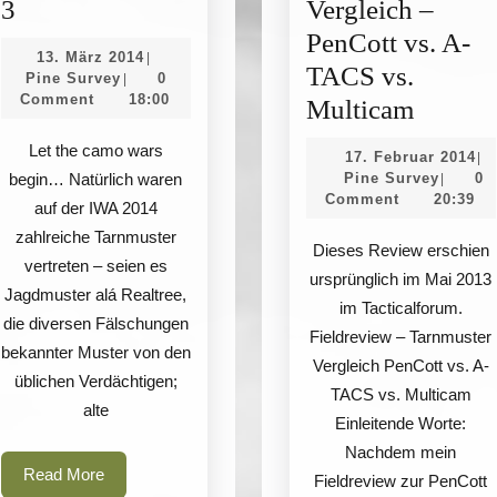
IWA
3
Vergleich –
2014
PenCott vs. A-
13.
13. März 2014
|
–
TACS vs.
Pine
März
Pine Survey
0
|
Survey
2014
Comment
18:00
Teil
Tarnmu
Multicam
3
im
Let the camo wars
17
17. Februar 2014
|
Verglei
Pine
Fe
begin… Natürlich waren
Pine Survey
0
|
Survey
20
Comment
20:39
–
auf der IWA 2014
PenCot
zahlreiche Tarnmuster
Dieses Review erschien
vertreten – seien es
vs.
ursprünglich im Mai 2013
Jagdmuster alá Realtree,
A-
im Tacticalforum.
die diversen Fälschungen
TACS
Fieldreview – Tarnmuster
bekannter Muster von den
Vergleich PenCott vs. A-
vs.
üblichen Verdächtigen;
TACS vs. Multicam
Multic
alte
Einleitende Worte:
Nachdem mein
Read
Read More
Fieldreview zur PenCott