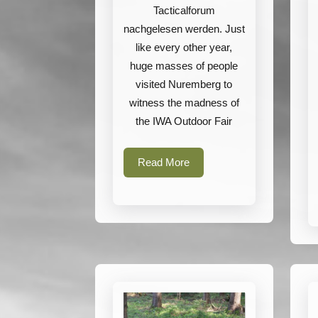
CAMO
Tacticalforum
wars
nachgelesen werden. Just
like every other year,
continue?
huge masses of people
visited Nuremberg to
witness the madness of
the IWA Outdoor Fair
Read
Read More
More