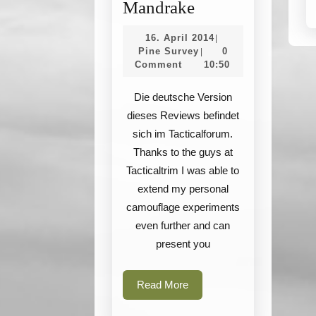
Fieldreview:
Mandrake
Camo
16.
16. April 2014
|
Comparison
Pine
April
Pine Survey
0
|
Survey
2014
Comment
10:50
–
Greenzone,
Die deutsche Version
MC
dieses Reviews befindet
Tropic,
sich im Tacticalforum.
Flecktarn,
Thanks to the guys at
Tacticaltrim I was able to
Mandrake
extend my personal
camouflage experiments
even further and can
present you
Read
Read More
More