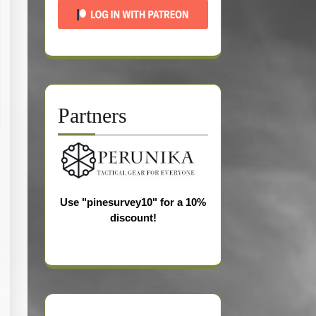
Partners
iew:
.D.
r
gust
Use "pinesurvey10" for a 10%
14
discount!
ka