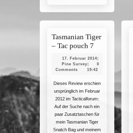
Tasmanian Tiger
Tasmanian
– Tac pouch 7
Tiger
17.
17. Februar 2014
|
–
Pine
Februar
Pine Survey
0
|
Survey
2014
Comments
19:42
Tac
pouch
Dieses Review erschien
7
ursprünglich im Februar
2012 im Tacticalforum:
Auf der Suche nach ein
paar Zusatztaschen für
mein Tasmanian Tiger
Snatch Bag und meinem