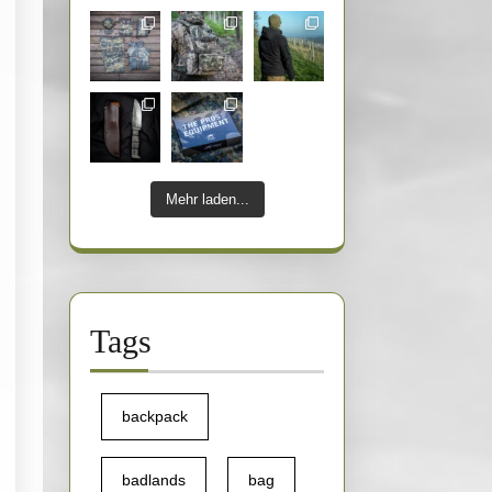
ster
.
ch
bruar
14
Mehr laden...
t
Tags
am
backpack
badlands
bag