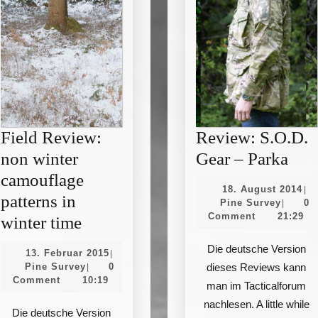
Field Review:
Review: S.O.D.
Rev
non winter
Gear – Parka
S.O
camouflage
18.
18. August 2014
|
Gea
patterns in
Pine
Au
Pine Survey
0
|
Survey
20
Comment
21:29
Field
–
winter time
Review:
Par
Die deutsche Version
13.
13. Februar 2015
|
non
Pine
Februar
Pine Survey
0
dieses Reviews kann
|
Survey
2015
Comment
10:19
winter
man im Tacticalforum
camouflage
nachlesen. A little while
Die deutsche Version