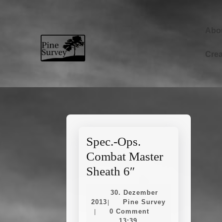
Skip
to
content
Abo
Skip
to
Cre
content
Spec.-Ops.
Combat Master
Spec.-
Sheath 6″
Ops.
30. Dezember
Combat
30.
Pine
2013
Pine Survey
|
Dezember
Survey
0 Comment
|
Master
2013
13:39