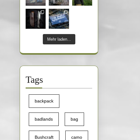
Mehr laden...
Tags
backpack
badlands
bag
Bushcraft
camo