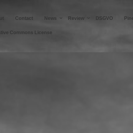
ut
Contact
News
Review
DSGVO
Pin
ative Commons License