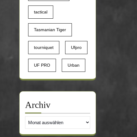
tactical
Tasmanian Tiger
tourniquet
Ufpro
UF PRO
Urban
Archiv
Archiv