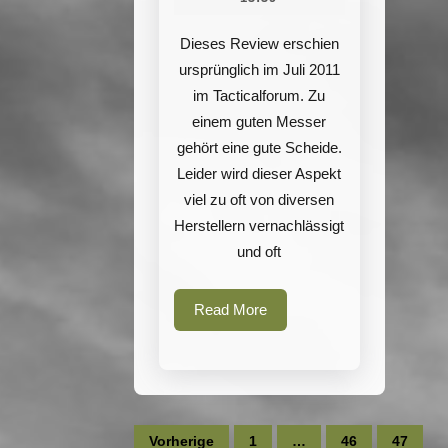
Sheath
6″
Dieses Review erschien
ursprünglich im Juli 2011
im Tacticalforum. Zu
einem guten Messer
gehört eine gute Scheide.
Leider wird dieser Aspekt
viel zu oft von diversen
Herstellern vernachlässigt
und oft
Read
Read More
More
Seitennummerierung
Vorherige
1
…
46
47