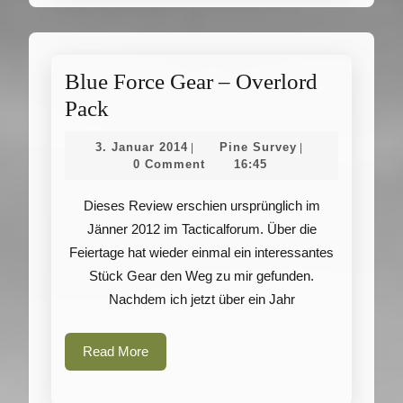
Blue Force Gear – Overlord
Blue
Pack
Force
3.
Pine
3. Januar 2014
Pine Survey
|
|
Gear
Januar
Survey
0 Comment
16:45
2014
–
Dieses Review erschien ursprünglich im
Overlord
Jänner 2012 im Tacticalforum. Über die
Pack
Feiertage hat wieder einmal ein interessantes
Stück Gear den Weg zu mir gefunden.
Nachdem ich jetzt über ein Jahr
Read
Read More
More