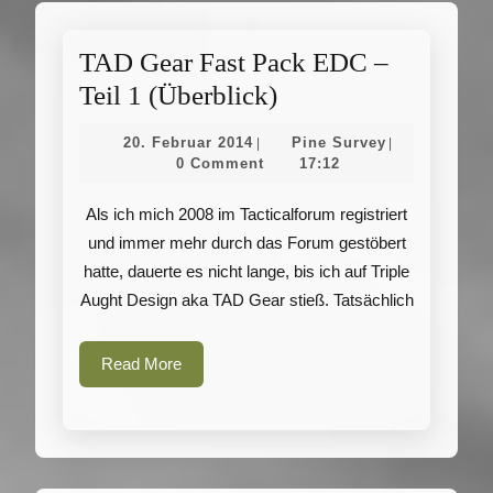
TAD Gear Fast Pack EDC –
TAD
Teil 1 (Überblick)
Gear
20.
Pine
20. Februar 2014
Pine Survey
|
|
Fast
Februar
Survey
0 Comment
17:12
2014
Pack
Als ich mich 2008 im Tacticalforum registriert
EDC
und immer mehr durch das Forum gestöbert
–
hatte, dauerte es nicht lange, bis ich auf Triple
Teil
Aught Design aka TAD Gear stieß. Tatsächlich
1
(Überblick)
Read
Read More
More