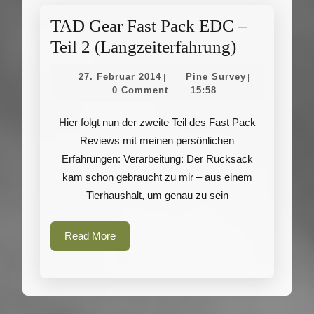
TAD Gear Fast Pack EDC –
TAD
Teil 2 (Langzeiterfahrung)
Gear
27.
Pine
27. Februar 2014
Pine Survey
|
|
Fast
Februar
Survey
0 Comment
15:58
2014
Pack
Hier folgt nun der zweite Teil des Fast Pack
EDC
Reviews mit meinen persönlichen
–
Erfahrungen: Verarbeitung: Der Rucksack
Teil
kam schon gebraucht zu mir – aus einem
2
Tierhaushalt, um genau zu sein
(Langzeite
Read
Read More
More