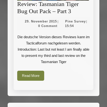
Review: Tasmanian Tiger
Review:
Bug Out Pack – Part 3
Tasmanian
29.
Pine
29. November 2015
Pine Survey
|
|
Tiger
November
Survey
0 Comment
15:54
2015
Bug
Die deutsche Version dieses Reviews kann im
Out
Tacticalforum nachgelesen werden.
Pack
Introduction: Last but not least I am finally able
–
to present my third and last review on the
Part
Tasmanian Tiger
3
Read
Read More
More