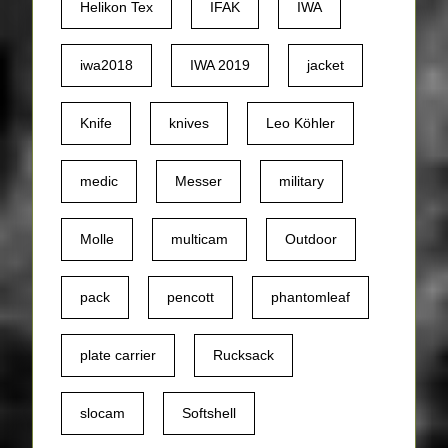
Helikon Tex
IFAK
IWA
iwa2018
IWA 2019
jacket
Knife
knives
Leo Köhler
medic
Messer
military
Molle
multicam
Outdoor
pack
pencott
phantomleaf
plate carrier
Rucksack
slocam
Softshell