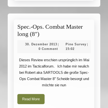
Spec.-Ops. Combat Master
Spec.-
long (8″)
Ops.
30.
Pine
30. Dezember 2013
Pine Survey
|
|
Combat
Dezember
Survey
0 Comment
15:02
2013
Master
Dieses Review erschien ursprünglich im Mai
long
2012 im Tacticalforum. Ich habe mir neulich
(8″)
bei Robert aka SARTOOLS die große Spec-
Ops Combat Master 8″ Scheide besorgt und
möchte sie nun
Read
Read More
More