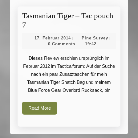
Tasmanian Tiger – Tac pouch
Tasmanian
7
Tiger
17.
Pine
17. Februar 2014
Pine Survey
|
|
–
Februar
Survey
0 Comments
19:42
2014
Tac
Dieses Review erschien ursprünglich im
pouch
Februar 2012 im Tacticalforum: Auf der Suche
7
nach ein paar Zusatztaschen für mein
Tasmanian Tiger Snatch Bag und meinem
Blue Force Gear Overlord Rucksack, bin
Read
Read More
More