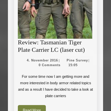
Review: Tasmanian Tiger
Review:
Plate Carrier LC (laser cut)
Tasmania
4.
Pine
4. November 2016
Pine Survey
|
|
Tiger
November
Survey
0 Comments
15:05
2016
Plate
For some time now I am getting more and
Carrier
more interested in body armor related topics
LC
and as a result I have decided to take a look at
(laser
plate carriers
cut)
Read
Read More