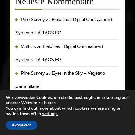
Neueste Kommentare
Pine Survey
Field Test: Digital Concealment
zu
Systems – A-TACS FG
Field Test: Digital Concealment
Mathias
zu
Systems – A-TACS FG
Pine Survey
Eyes in the Sky – Vegetato
zu
Camouflage
Wir verwenden Cookies, um dir die bestmögliche Erfahrung auf
Eyes in the Sky – Vegetato Camouflage
isorno
zu
unserer Website zu bieten.
You can find out more about which cookies we are using or
switch them off in
Review: Tasmanian Tiger Modular 30
settings
.
Ruben
zu
Akzeptieren
Camera Pack IRR