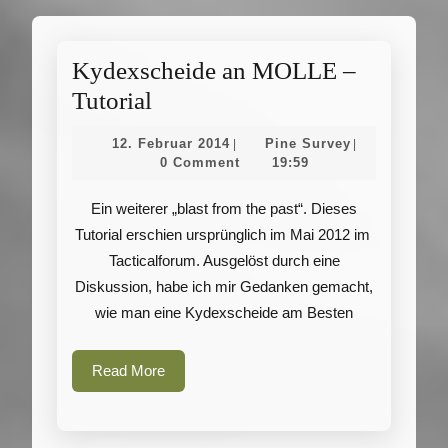
Kydexscheide an MOLLE –
Kydexscheide
Tutorial
an
12.
Pine
12. Februar 2014
Pine Survey
|
|
MOLLE
Februar
Survey
0 Comment
19:59
2014
–
Ein weiterer „blast from the past“. Dieses
Tutorial
Tutorial erschien ursprünglich im Mai 2012 im
Tacticalforum. Ausgelöst durch eine
Diskussion, habe ich mir Gedanken gemacht,
wie man eine Kydexscheide am Besten
Read
Read More
More