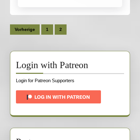
Seitennummerierung
Vorherige
1
2
der
Beiträge
Login with Patreon
Login for Patreon Supporters