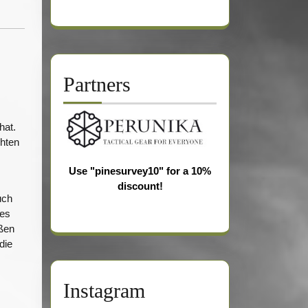
Partners
hat.
chten
Use "pinesurvey10" for a 10%
discount!
uch
ges
ißen
die
Instagram