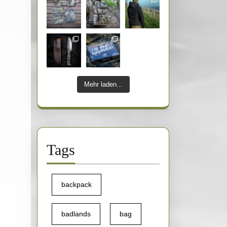
Mehr laden...
Tags
backpack
badlands
bag