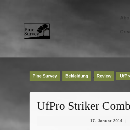
Skip
to
content
Abo
Skip
to
Cre
content
Pine Survey
Bekleidung
,
Review
UfPro
UfPro Striker Comb
17.
17. Januar 2014
|
Jan