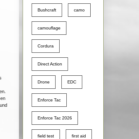
Bushcraft
camo
camouflage
Cordura
Direct Action
s
Drone
EDC
en.
sen
Enforce Tac
 und
Enforce Tac 2026
field test
first aid