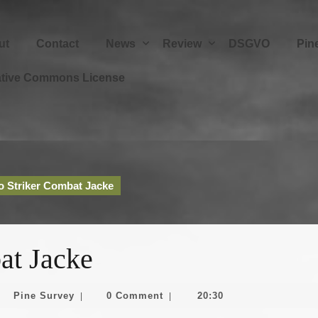
ut
Contact
News
Review
DSGVO
Pin
ative Commons License
 Striker Combat Jacke
at Jacke
Pine
Pine Survey
0 Comment
20:30
|
|
uar
Survey