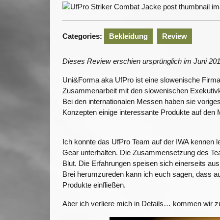
201
Categories:
Bekleidung
Review
Dieses Review erschien ursprünglich im Juni 2
Uni&Forma aka UfPro ist eine slowenische Firma 
Zusammenarbeit mit den slowenischen Exekutivkr
Bei den internationalen Messen haben sie vorige
Konzepten einige interessante Produkte auf den 
Ich konnte das UfPro Team auf der IWA kennen le
Gear unterhalten. Die Zusammensetzung des Team
Blut. Die Erfahrungen speisen sich einerseits au
Brei herumzureden kann ich euch sagen, dass a
Produkte einfließen.
Aber ich verliere mich in Details… kommen wir z