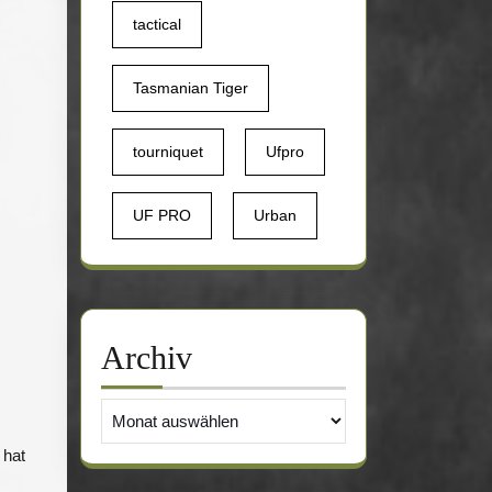
tactical
Tasmanian Tiger
tourniquet
Ufpro
UF PRO
Urban
Archiv
Archiv
 hat