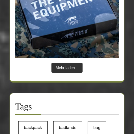
Mehr laden...
Tags
backpack
badlands
bag