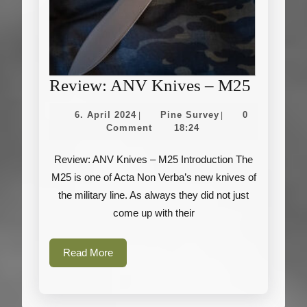
Review
Review: ANV Knives – M25
ANV
6.
Pine
6. April 2024
Pine Survey
0
|
|
Knives
April
Survey
Comment
18:24
2024
–
Review: ANV Knives – M25 Introduction The
M25
M25 is one of Acta Non Verba’s new knives of
the military line. As always they did not just
come up with their
Read
Read More
More