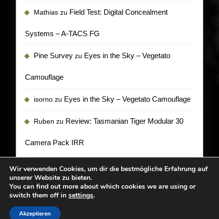
Field Test: Digital Concealment
Mathias
zu
Systems – A-TACS FG
Pine Survey
Eyes in the Sky – Vegetato
zu
Camouflage
Eyes in the Sky – Vegetato Camouflage
isorno
zu
Review: Tasmanian Tiger Modular 30
Ruben
zu
Camera Pack IRR
Wir verwenden Cookies, um dir die bestmögliche Erfahrung auf
unserer Website zu bieten.
You can find out more about which cookies we are using or
switch them off in
settings
.
Sc
Akzeptieren
Camp WordPress Theme
By VWThemes
U