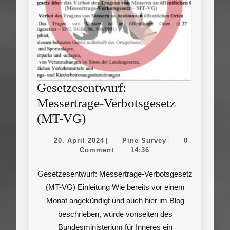
Gesetzesentwurf:
Messertrage-Verbotsgesetz
Gesetzesentwurf:
(MT-VG)
Messertrage-
20.
Pine
20. April 2024
Pine Survey
0
|
|
Verbotsgesetz
April
Survey
Comment
14:36
2024
(MT-
Gesetzesentwurf: Messertrage-Verbotsgesetz
VG)
(MT-VG) Einleitung Wie bereits vor einem
Monat angekündigt und auch hier im Blog
beschrieben, wurde vonseiten des
Bundesministerium für Inneres ein