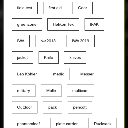
field test
first aid
Gear
greenzone
Helikon Tex
IFAK
IWA
iwa2018
IWA 2019
jacket
Knife
knives
Leo Köhler
medic
Messer
military
Molle
multicam
Outdoor
pack
pencott
phantomleaf
plate carrier
Rucksack