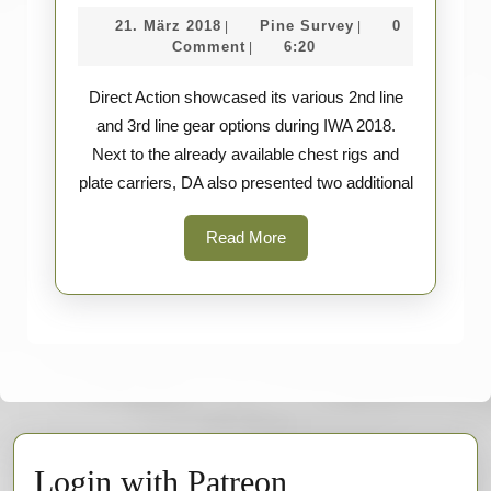
2018
21.
Pine
21. März 2018
Pine Survey
0
|
|
(part
März
Survey
Comment
6:20
|
13)
2018
Direct Action showcased its various 2nd line
–
and 3rd line gear options during IWA 2018.
Direct
Next to the already available chest rigs and
Action
plate carriers, DA also presented two additional
Gear
Read
Read More
More
Login with Patreon