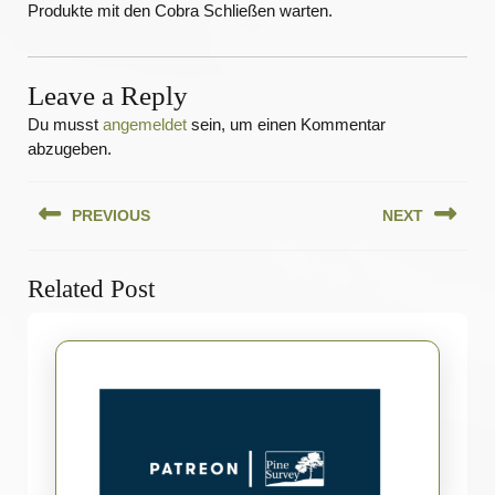
Produkte mit den Cobra Schließen warten.
Leave a Reply
Du musst
angemeldet
sein, um einen Kommentar
abzugeben.
Beitragsnavigation
PREVIOUS
NEXT
Previous
Next
Related Post
post:
post: