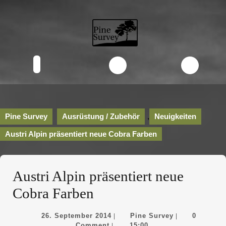
Skip
to
content
Skip
to
content
Open
Button
Pine Survey
Ausrüstung / Zubehör
,
Neuigkeiten
Austri Alpin präsentiert neue Cobra Farben
Austri Alpin präsentiert neue
Cobra Farben
26.
Pine
26. September 2014
Pine Survey
0
|
|
September
Survey
Comment
15:00
|