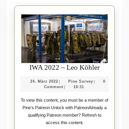
IWA
IWA 2022 – Leo Köhler
2022
24.
Pine
24. März 2022
Pine Survey
0
|
|
–
März
Survey
Comment
10:31
|
Leo
2022
To view this content, you must be a member of
Köhler
Pine's Patreon Unlock with PatreonAlready a
qualifying Patreon member? Refresh to
access this content.