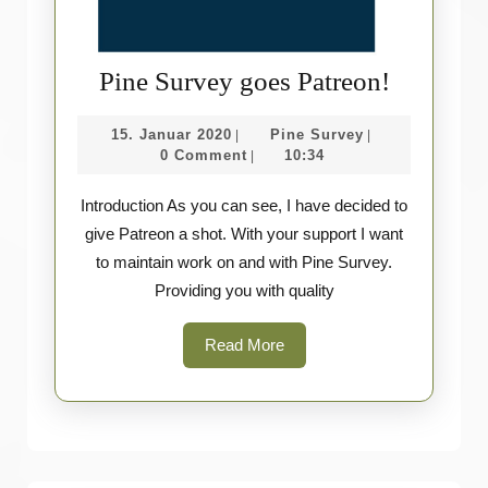
Pine
Pine Survey goes Patreon!
Survey
15.
Pine
15. Januar 2020
Pine Survey
|
|
goes
Januar
Survey
0 Comment
10:34
|
Patreon!
2020
Introduction As you can see, I have decided to
give Patreon a shot. With your support I want
to maintain work on and with Pine Survey.
Providing you with quality
Read
Read More
More